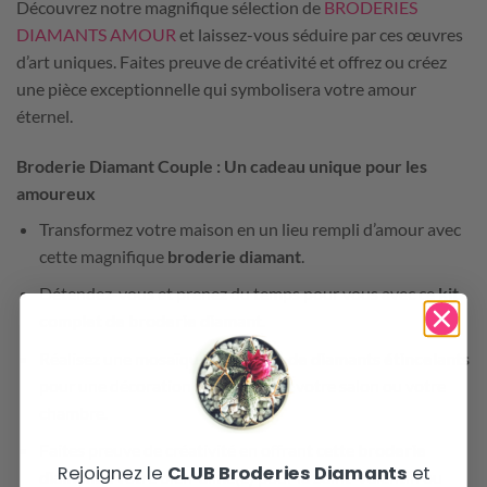
Découvrez notre magnifique sélection de
BRODERIES
DIAMANTS AMOUR
et laissez-vous séduire par ces œuvres
d’art uniques. Faites preuve de créativité et offrez ou créez
une pièce exceptionnelle qui symbolisera votre amour
éternel.
Broderie Diamant Couple
: Un cadeau unique pour les
amoureux
Transformez votre maison en un lieu rempli d’amour avec
cette magnifique
broderie diamant
.
Détendez-vous et prenez du temps pour vous avec ce
kit
complet de broderie diamant
.
Réalisez une mosaïque de
couple de diamants étincelants
pour une décoration parfaite dans votre salon ou votre
chambre.
Faites preuve de créativité en offrant cette
broderie
Rejoignez le
CLUB Broderies Diamants
et
diamant
à votre bien-aimé(e) pour la Saint-Valentin ou