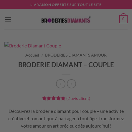
Passer
LIVRAISON OFFERTE SUR TOUT LE SITE
au
contenu
0
Accueil
/
BRODERIES DIAMANTS AMOUR
BRODERIE DIAMANT – COUPLE
(
2
avis client)
Noté
2
5
sur
5 basé sur
Découvrez la broderie diamant pour couple – une activité
notations
créative et romantique à partager à tout âge. Transformez
client
votre amour en art précieux dès aujourd’hui !