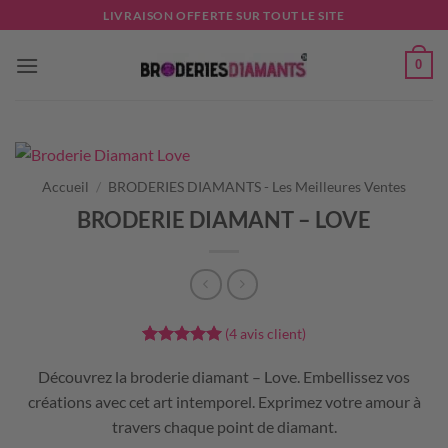
Passer
LIVRAISON OFFERTE SUR TOUT LE SITE
au
contenu
0
Accueil
/
BRODERIES DIAMANTS - Les Meilleures Ventes
BRODERIE DIAMANT – LOVE
(
4
avis client)
Noté
4
5
sur
5 basé sur
Découvrez la broderie diamant – Love. Embellissez vos
notations
créations avec cet art intemporel. Exprimez votre amour à
client
travers chaque point de diamant.