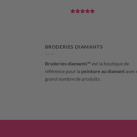
SOLEIL
e
5
sur
Note
5
sur
5
BRODERIES DIAMANTS
Broderies diamants™
est la boutique de
référence pour la
peinture au diamant
avec 
grand nombre de produits.