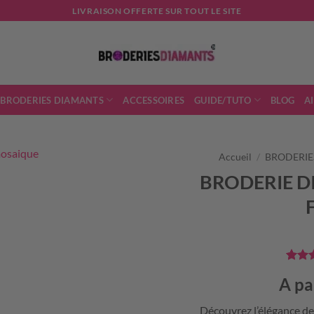
LIVRAISON OFFERTE SUR TOUT LE SITE
 BRODERIES DIAMANTS
ACCESSOIRES
GUIDE/TUTO
BLOG
A
Accueil
/
BRODERIES
BRODERIE D
Noté
20
A pa
5 bas
notati
client
Découvrez l’élégance de