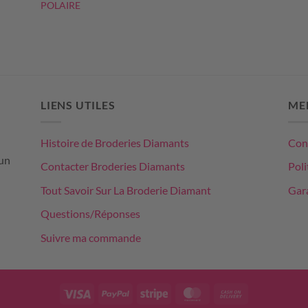
POLAIRE
LIENS UTILES
ME
Histoire de Broderies Diamants
Cond
un
Contacter Broderies Diamants
Poli
Tout Savoir Sur La Broderie Diamant
Gara
Questions/Réponses
Suivre ma commande
Visa
PayPal
Stripe
MasterCard
Cash