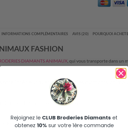
INFORMATIONS COMPLÉMENTAIRES
AVIS (20)
POURQUOI ACHETE
ANIMAUX FASHION
RODERIES DIAMANTS ANIMAUX
, qui vous transporte dans un 
issez-vous charmer par ces créations uniques qui allient précision 
à votre intérieur avec les broderies diamants anima
ce
otre bureau, chambre à coucher ou salon
e atmosphère chaleureuse et accueillante
Rejoignez le
CLUB Broderies Diamants
et
ectionnés apportent une touche artistique
obtenez
10%
sur votre 1ère commande