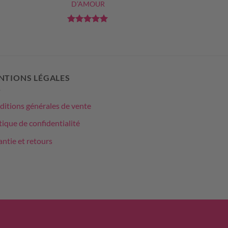
D’AMOUR
Note
5
sur
5
NTIONS LÉGALES
itions générales de vente
tique de confidentialité
ntie et retours