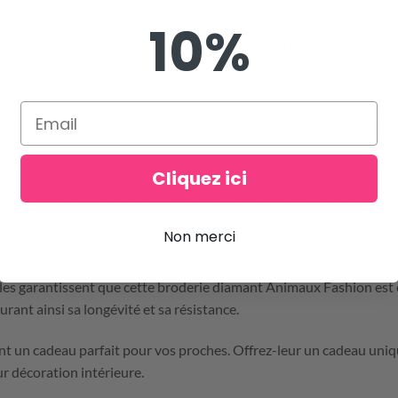
âce aux diamants qui ajoutent une brillance époustouflante
10%
s pour une longévité et une résistance garanties
rtant sophistication et originalité à leur décoration intérieure
 chef-d’œuvre avec la broderie diamant Animaux Fashion. Ces brod
yle à votre espace. Chaque motif d’animaux est soigneusement séle
Cliquez ici
au, chambre à coucher ou salon avec cette magnifique broderie di
dans n’importe quelle pièce. Chaque détail est réalisé avec précis
Non merci
bles garantissent que cette broderie diamant Animaux Fashion est
surant ainsi sa longévité et sa résistance.
nt un cadeau parfait pour vos proches. Offrez-leur un cadeau uniqu
r décoration intérieure.