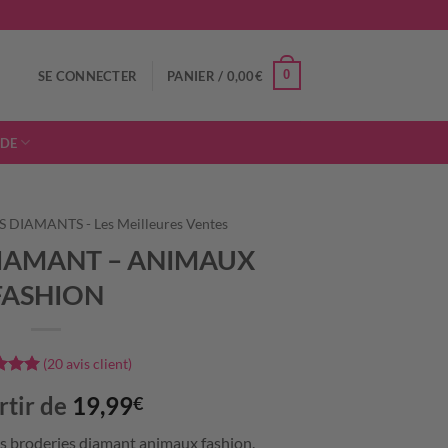
0
SE CONNECTER
PANIER /
0,00
€
IDE
 DIAMANTS - Les Meilleures Ventes
IAMANT – ANIMAUX
FASHION
(
20
avis client)
5
sur
rtir de
19,99
€
é sur
ons
s broderies diamant animaux fashion.