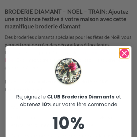
BRODERIE DIAMANT – NOEL – TRAIN:
Ajoutez
une ambiance festive à votre maison avec cette
magnifique broderie diamant
Des broderies diamants spéciales pour les fêtes de Noël vous
permettront de créer des décorations étincelantes.
Découvrez la magie de Noël avec les
broderies diamants de
Noël
. Exprimez votre créativité et ajoutez une touche festive
à votre intérieur.
Décorez votre maison avec le train du Père Noël –
Broderie diamant
Rejoignez le
CLUB Broderies Diamants
et
Une broderie diamant magnifique pour ajouter une
obtenez
10%
sur votre 1ère commande
touche festive à votre décoration de Noël.
10%
Cette broderie diamant offre des couleurs vives et
éclatantes, d’une qualité exceptionnelle.
Réalisé votre propre toile de peinture au diamant pour