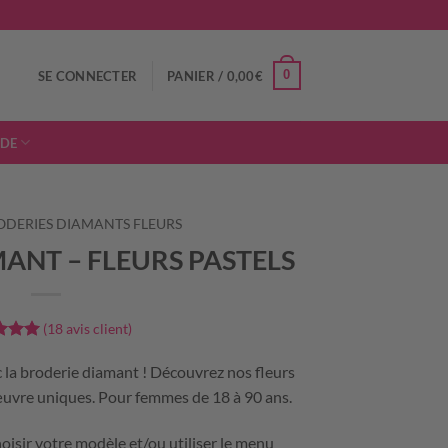
0
SE CONNECTER
PANIER /
0,00
€
IDE
ODERIES DIAMANTS FLEURS
ANT – FLEURS PASTELS
(
18
avis client)
5
sur
é sur
c la broderie diamant ! Découvrez nos fleurs
ons
’œuvre uniques. Pour femmes de 18 à 90 ans.
oisir votre modèle et/ou utiliser le menu