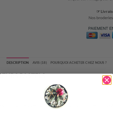
☞ Livrais
Nos broderies
DESCRIPTION
AVIS (18)
POURQUOI ACHETER CHEZ NOUS ?
LEURS PASTELS
ne sélection exquise de broderies diamants inspirées par la beaut
 Découvrez ces chefs-d’œuvre brodés en visitant
BRODERIES DIA
 scintillante avec la
Broderie Diamant – Fleurs Pas