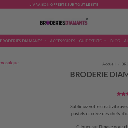
LIVRAISON OFFERTE SUR TOUT LE SITE
 BRODERIES DIAMANTS
ACCESSOIRES
GUIDE/TUTO
BLOG
A
Accueil
/
BR
BRODERIE DIAM
Noté
18
5 bas
Sublimez votre créativité ave
notati
pastels et créez des chefs-d
client
Cliquer sur l'image pour ch