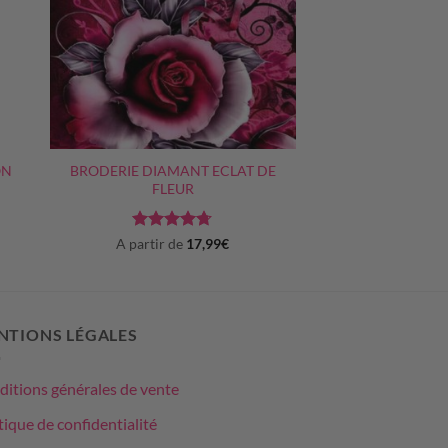
+
ON
BRODERIE DIAMANT ECLAT DE
FLEUR
Note
4.67
A partir de
17,99
€
sur 5
NTIONS LÉGALES
itions générales de vente
tique de confidentialité