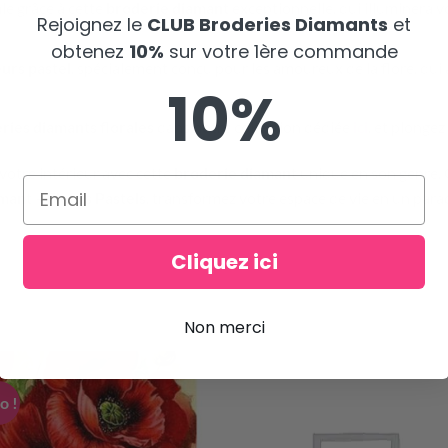
le grâce à cette
broderie diamant
exceptionnelle, qui illuminera 
Rejoignez le
CLUB Broderies Diamants
et
obtenez
10%
sur votre 1ère commande
eurs pastel
, spécialement conçu pour les amoureux de la flore, qui
10%
ries diamants florales
dans notre collection dédiée
ici
, et plongez
otre intérieur avec cette
broderie diamant
unique en son genre. 
ant – Fleurs Pastels
, transformez votre espace de vie en un paradi
Cliquez ici
Non merci
o !