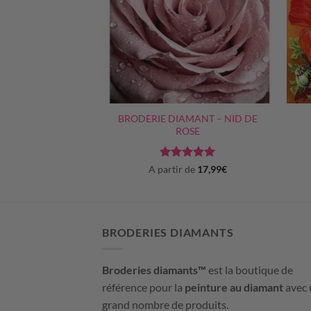
+
+
ANT – FLEURS &
BRODERIE DIAMANT – NID DE
ILLON
ROSE
e
5
sur
Note
5
sur
A partir de
17,99
€
5
BRODERIES DIAMANTS
Broderies diamants™
est la boutique de
référence pour la
peinture au diamant
avec 
grand nombre de produits.