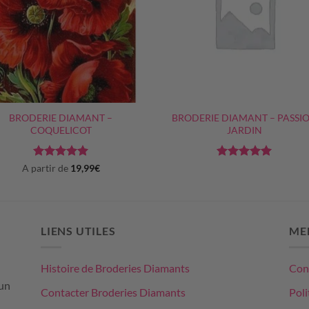
+
BRODERIE DIAMANT –
BRODERIE DIAMANT – PASSI
COQUELICOT
JARDIN
Note
5
sur
Note
5
sur
A partir de
19,99
€
5
5
LIENS UTILES
ME
Histoire de Broderies Diamants
Cond
un
Contacter Broderies Diamants
Poli