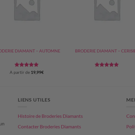
+
ODERIE DIAMANT – AUTOMNE
BRODERIE DIAMANT – CERISI
Note
5
sur
Note
5
sur
A partir de
19,99
€
5
5
LIENS UTILES
ME
Histoire de Broderies Diamants
Cond
un
Contacter Broderies Diamants
Poli