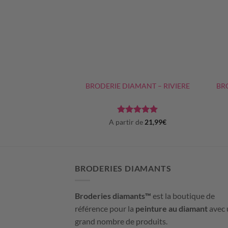
+
+
IAMANT – MA
BRODERIE DIAMANT – RIVIERE
BR
PAGNE
e
5
sur
Note
5
sur
 de
19,99
€
A partir de
21,99
€
5
BRODERIES DIAMANTS
Broderies diamants™
est la boutique de
référence pour la
peinture au diamant
avec 
grand nombre de produits.