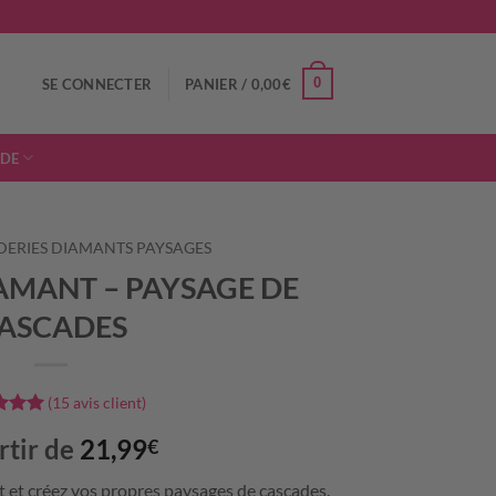
0
SE CONNECTER
PANIER /
0,00
€
IDE
DERIES DIAMANTS PAYSAGES
AMANT – PAYSAGE DE
ASCADES
(
15
avis client)
5
sur
rtir de
21,99
€
é sur
ons
 et créez vos propres paysages de cascades.