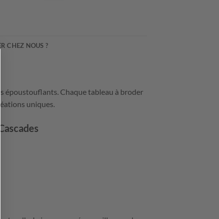
R CHEZ NOUS ?
es époustouflants. Chaque tableau à broder
réations uniques.
 Cascades