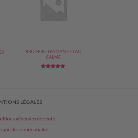
+
BRODERIE DIAMANT – LAC
ER
CALME
Note
5
sur
5
NTIONS LÉGALES
itions générales de vente
tique de confidentialité