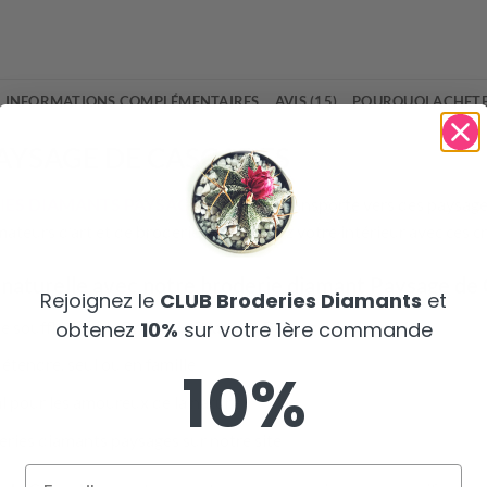
INFORMATIONS COMPLÉMENTAIRES
AVIS (15)
POURQUOI ACHETE
AYSAGE DE CASCADES
IES DIAMANTS PAYSAGES
qui vous transporte vers des paysag
ateurs d’art et de broderie. Embellissez votre intérieur avec ces c
naturelle avec notre
broderie diamant Paysage de
Rejoignez le
CLUB Broderies Diamants
et
e souffle avec la
Broderie Diamant Paysage de Cascades
obtenez
10%
sur votre 1ère commande
détendre, seul ou en famille
10%
al pour les amoureux de la nature
eries diamants paysages sur notre site