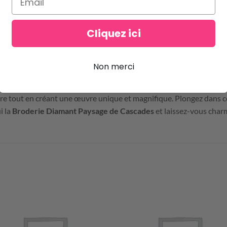
e de Cascades
vous transportera dans un univers de magnificence n
oderie unique. Que ce soit pour vous évader seul ou en famille, l’e
Cliquez ici
 de Cascades
sont disponibles dans une variété de paysages captiva
ages ou les rivières paisibles, vous trouverez certainement votre 
Non merci
r dès maintenant votre
broderie diamant Paysage de Cascades
.
e tout en créant une œuvre unique et magnifique. Plongez dans ce
i la
Broderie Diamant Paysage de Cascades
et laissez-vous char