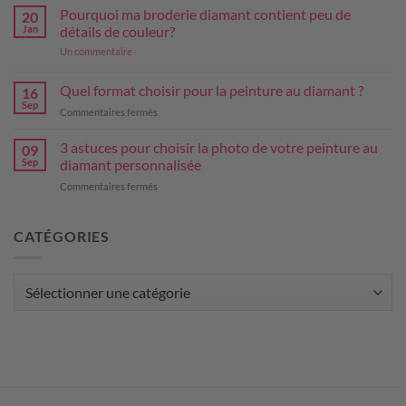
broderie
Pourquoi ma broderie diamant contient peu de
20
diamant:
Jan
détails de couleur?
le
sur
Un commentaire
remède
Pourquoi
miracle
ma
broderie
contre
Quel format choisir pour la peinture au diamant ?
16
diamant
le
Sep
contient
sur
Commentaires fermés
stress
peu
Quel
de
format
3 astuces pour choisir la photo de votre peinture au
détails
09
de
choisir
Sep
diamant personnalisée
couleur?
pour
sur
Commentaires fermés
la
3
peinture
astuces
au
pour
CATÉGORIES
diamant
choisir
?
la
photo
Catégories
de
votre
peinture
au
diamant
personnalisée