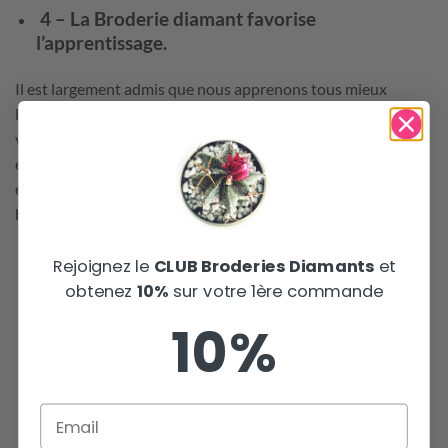
4 – La Broderie diamant favorise
l’apprentissage.
Il est largement admis que nous apprenons tous mieux
lorsque nous vivons les choses de première main. Lorsque
vous faites de la broderie diamant, vous apprenez sur le tas
en pratiquant les mouvements et les techniques encore et
encore. Cela permet également de développer de meilleures
habitudes d’apprentissage en général.
Rejoignez le
CLUB Broderies Diamants
et
obtenez
10%
sur votre 1ère commande
10%
5 – La broderie diamant augmente la
discipline.