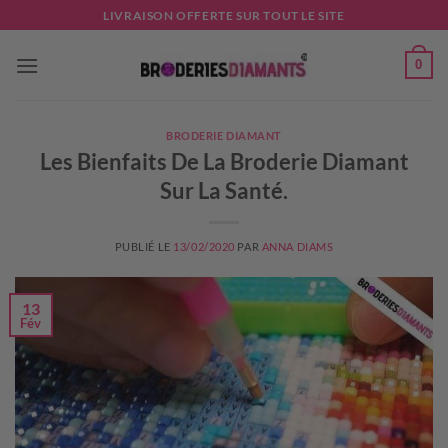
Passer
LIVRAISON OFFERTE SUR TOUT LE SITE
au
contenu
0
BRODERIE DIAMANT
Les Bienfaits De La Broderie Diamant
Sur La Santé.
PUBLIÉ LE
13/02/2020
PAR
ANNA DIAMS
13
Fév