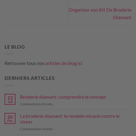
Organiser son Kit De Broderie
Diamant
LE BLOG
Retrouver tous nos
articles de blog ici
DERNIERS ARTICLES
Broderie diamant: comprendre le concept
23
Juil
sur
Commentaires fermés
Broderie
diamant:
La broderie diamant: le remède miracle contre le
20
comprendre
Fév
stress
le
sur
Commentaires fermés
concept
La