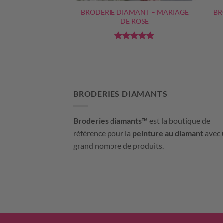
ANT – FLEURS &
BRODERIE DIAMANT – MARIAGE
BR
ILLON
DE ROSE
e
5
sur
Note
5
sur
5
BRODERIES DIAMANTS
Broderies diamants™
est la boutique de
référence pour la
peinture au diamant
avec 
grand nombre de produits.