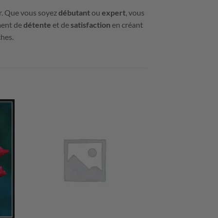
er. Que vous soyez
débutant
ou
expert
, vous
oment de
détente
et de
satisfaction
en créant
ches.
+