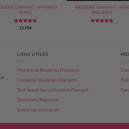
ODERIE DIAMANT – PIVOINES
BRODERIE DIAMANT – ROS
PURES
BRILLANTE
Note
5
sur
Note
5
sur
21,99
€
5
5
LIENS UTILES
ME
Histoire de Broderies Diamants
Cond
un
Contacter Broderies Diamants
Poli
Tout Savoir Sur La Broderie Diamant
Gara
Questions/Réponses
Suivre ma commande