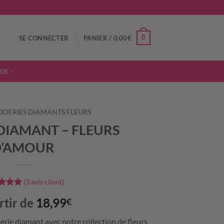
0
SE CONNECTER
PANIER /
0,00
€
IDE
ODERIES DIAMANTS FLEURS
DIAMANT – FLEURS
D’AMOUR
(
3
avis client)
é
5
sur
rtir de
18,99
€
é sur
ions
erie diamant avec notre collection de fleurs