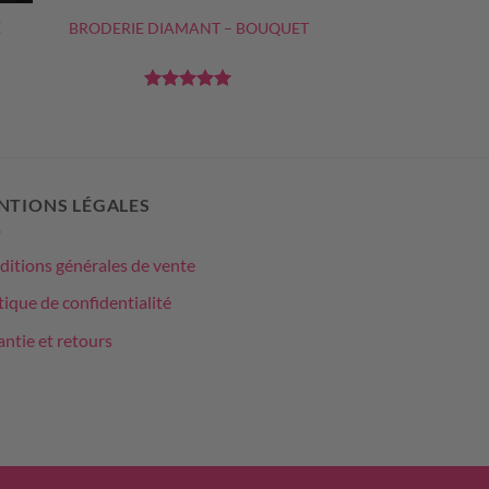
E
BRODERIE DIAMANT – BOUQUET
Note
5
sur
5
NTIONS LÉGALES
itions générales de vente
tique de confidentialité
ntie et retours