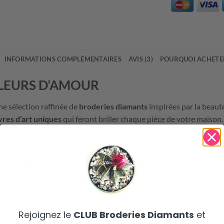
INFORMATIONS COMPLÉMENTAIRES
AVIS (3)
POURQUOI ACHETER
LEURS D’AMOUR
ne sélection raffinée de
broderies diamants
inspirées par la beaut
res d’art uniques
qui feront briller chaque pièce de votre maison.
 Offrez-vous une expérience créative unique
 une sublime toile incrustée de
strass
qui illuminera votre intérieur
ants fascinante
grâce à ce kit
broderie diamant
.
besoin pour créer une magnifique
décoration scintillante
.
Rejoignez le
CLUB Broderies Diamants
et
réation
avec la
broderie diamant Fleurs d’Amour
. En utilisant une