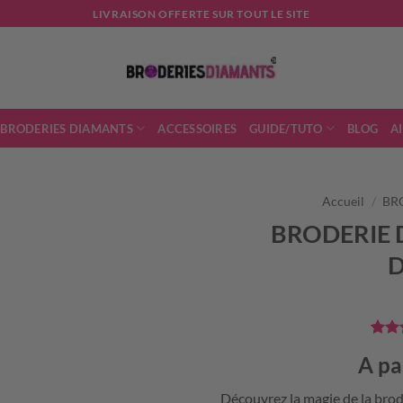
LIVRAISON OFFERTE SUR TOUT LE SITE
 BRODERIES DIAMANTS
ACCESSOIRES
GUIDE/TUTO
BLOG
A
Accueil
/
BR
BRODERIE 
Not
3
A pa
5 bas
notat
client
Découvrez la magie de la brod