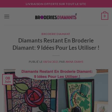
Passer
LIVRAISON OFFERTE SUR TOUT LE SITE
au
contenu
0
BRODERIE DIAMANT
Diamants Restant En Broderie
Diamant: 9 Idées Pour Les Utiliser !
PUBLIÉ LE
08/06/2021
PAR
ANNA DIAMS
08
Juin