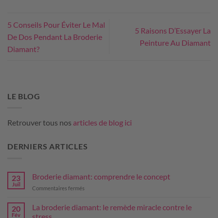
5 Conseils Pour Éviter Le Mal
5 Raisons D’Essayer La
De Dos Pendant La Broderie
Peinture Au Diamant
Diamant?
LE BLOG
Retrouver tous nos
articles de blog ici
DERNIERS ARTICLES
Broderie diamant: comprendre le concept
23
Juil
sur
Commentaires fermés
Broderie
diamant:
La broderie diamant: le remède miracle contre le
20
comprendre
Fév
stress