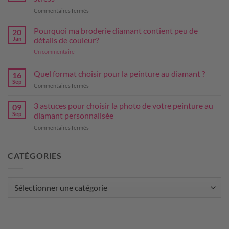
le
sur
Commentaires fermés
concept
La
broderie
Pourquoi ma broderie diamant contient peu de
20
diamant:
Jan
détails de couleur?
le
sur
Un commentaire
remède
Pourquoi
miracle
ma
broderie
contre
Quel format choisir pour la peinture au diamant ?
16
diamant
le
Sep
contient
sur
Commentaires fermés
stress
peu
Quel
de
format
3 astuces pour choisir la photo de votre peinture au
détails
09
de
choisir
Sep
diamant personnalisée
couleur?
pour
sur
Commentaires fermés
la
3
peinture
astuces
au
pour
CATÉGORIES
diamant
choisir
?
la
photo
Catégories
de
votre
peinture
au
diamant