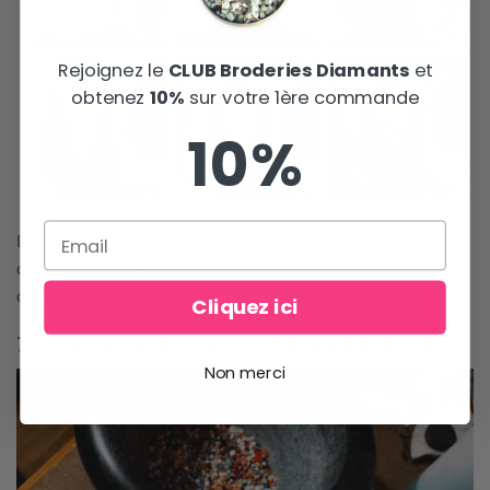
Rejoignez le
CLUB Broderies Diamants
et
obtenez
10%
sur votre 1ère commande
10%
Les lettres personnalisées sont un excellent moyen de
décorer votre pièce. Fabriquer ce magnifique M en utilisant
des restes de diamants. Superbe et élégant !
Cliquez ici
7- CUSTOMISEZ VOS POIGNETS DE PORTES
Non merci