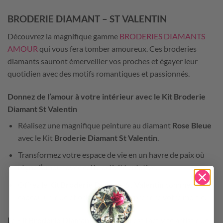
BRODERIE DIAMANT – ST VALENTIN
Découvrez la magnifique gamme
BRODERIES DIAMANTS
AMOUR
qui vous fera tomber amoureux. Ces broderies
diamants sauront émerveiller vos proches et égayer leur
quotidien avec des motifs romantiques et passionnés.
Donnez de l’amour à votre intérieur avec le Kit
Broderie
Diamant St Valentin
Réalisez une magnifique peinture au diamant
Rose Bleue
avec le Kit
Broderie Diamant St Valentin
.
Transformez votre espace de vie en un havre de paix où
règne l’amour avec cette activité créative.
Offrez le Kit
Broderie Diamant St Valentin
comme
cadeau unique et original pour surprendre votre moitié.
Le Kit
Broderie Diamant St Valentin
est l’activité artistique