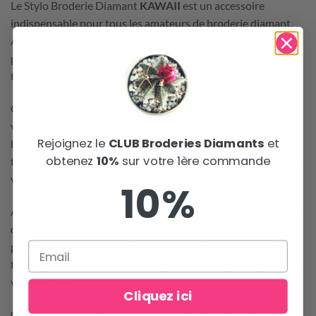
Le Stylo Broderie Diamant
KAWAII
est un accessoire
indispensable pour tous les amateurs de broderie diamant.
Avec son design unique et sa précision exceptionnelle, il
permet de créer des œuvres d’art uniques et magnifiques en
toute simplicité.
Ce stylo offre une grande variété de styles différents pour
votre broderie diamant. Que vous préfériez les motifs kawaii,
Rejoignez le
CLUB Broderies Diamants
et
les formes géométriques ou les modèles abstraits, vous
obtenez
10%
sur votre 1ère commande
trouverez le style qui convient parfaitement à vos goûts et à
vos besoins.
10%
Avec le Stylo Broderie Diamant
KAWAII
, la broderie diamant
devient un véritable plaisir. Son embout fin et précis vous
permet de placer les diamants avec une grande précision,
tandis que son design kawaii ajoute une touche de charme à
vos créations.
Cliquez ici
Ce stylo est également le cadeau parfait pour tous les