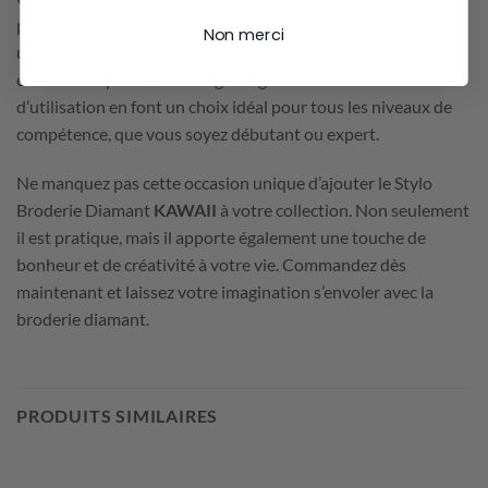
passionnés de broderie diamant. Que vous souhaitiez offrir
Non merci
un cadeau à un être cher ou vous faire plaisir, ce stylo est une
excellente option. Son design élégant et sa facilité
d’utilisation en font un choix idéal pour tous les niveaux de
compétence, que vous soyez débutant ou expert.
Ne manquez pas cette occasion unique d’ajouter le Stylo
Broderie Diamant
KAWAII
à votre collection. Non seulement
il est pratique, mais il apporte également une touche de
bonheur et de créativité à votre vie. Commandez dès
maintenant et laissez votre imagination s’envoler avec la
broderie diamant.
PRODUITS SIMILAIRES