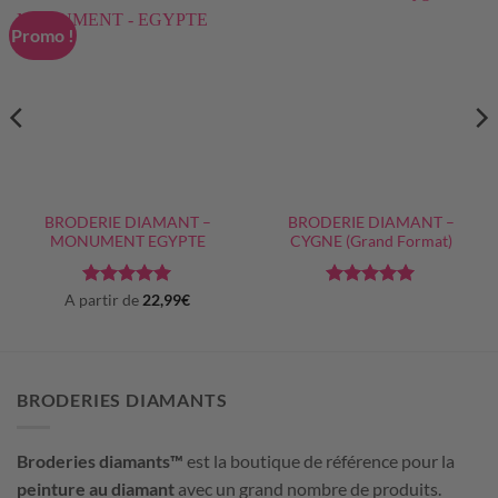
Promo !
BRODERIE DIAMANT –
BRODERIE DIAMANT –
MONUMENT EGYPTE
CYGNE (Grand Format)
Note
5
sur
Note
5
sur
A partir de
22,99
€
5
5
BRODERIES DIAMANTS
Broderies diamants™
est la boutique de référence pour la
peinture au diamant
avec un grand nombre de produits.