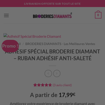
Passer
LIVRAISON OFFERTE SUR TOUT LE SITE
au
contenu
0
Accueil
/
BRODERIES DIAMANTS - Les Meilleures Ventes
Promo !
ADHÉSIF SPÉCIAL BRODERIE DIAMANT
– RUBAN ADHÉSIF ANTI-SALETÉ
(
3
avis client)
Noté
3
4.67
A partir de
17,99
€
sur 5 basé
sur
notations
Améliorez votre expérience de broderie diamant avec