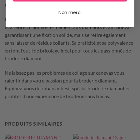
sans craindre de compromettre la qualité de votre broderie.
Non merci
Le ruban adhésif spécial broderie diamant est facile à utiliser
et à retirer. Il adhère fermement aux diamants et au canevas,
garantissant une fixation solide, mais se retire également
sans laisser de résidus collants. Sa praticité et sa polyvalence
en font l’outil de bricolage idéal pour tous les passionnés de
broderie diamant.
Ne laissez pas les problèmes de collage sur canevas vous
ralentir dans votre passion pour la broderie diamant.
Équipez-vous du ruban adhésif spécial broderie diamant et
profitez d’une expérience de broderie sans tracas.
PRODUITS SIMILAIRES