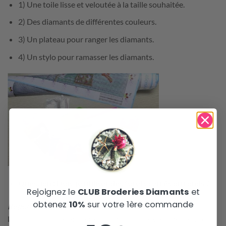
1) Une toile lisse et veloutée à la taille souhaitée.
2) Des diamants de différentes couleurs.
3) Un plateau pour ranger les diamants.
4) Un stylo pour ramasser les diamants.
Question : Dois-je utiliser des forets carrés ou ronds ?
Rejoignez le
CLUB Broderies Diamants
et
obtenez
10%
sur votre 1ère commande
Réponse :
Les perceuses carrées sont préférables pour
les pratiquant de Broderie Diamant plus expérimentés. Les