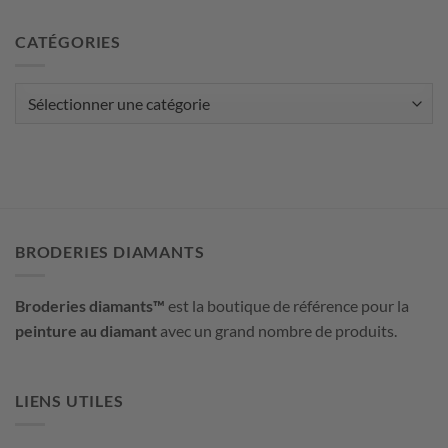
3
peinture
astuces
au
pour
CATÉGORIES
diamant
choisir
?
la
photo
Catégories
de
votre
peinture
au
diamant
personnalisée
BRODERIES DIAMANTS
Broderies diamants™
est la boutique de référence pour la
peinture au diamant
avec un grand nombre de produits.
LIENS UTILES