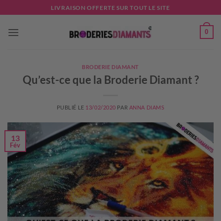
Passer
LIVRAISON OFFERTE SUR TOUT LE SITE
au
contenu
0
BRODERIE DIAMANT
Qu’est-ce que la Broderie Diamant ?
PUBLIÉ LE
13/02/2020
PAR
ANNA DIAMS
13
Fév