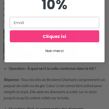
10%
perceuses rondes sont plus faciles à appliquer sur la toile que
les perceuses carrées, mais elles laissent des trous à travers
lesquels la toile apparaît, et la finition du tableau n’est pas
aussi brillante.
Cliquez ici
Non merci
Question : À quoi sert la colle contenue dans le kit ?
Réponse :
Tous les kits de Broderie Diamant comprennent un
paquet de colle ou de gel. Celui-ci est censé être utilisé pour
remplir le stylo. Elle aide les diamants à coller sur le stylo
jusqu’à ce qu’ils soient collés sur la toile.
Question : Puis-je commander des diamants