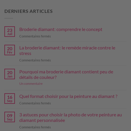
DERNIERS ARTICLES
Broderie diamant: comprendre le concept
23
Juil
sur
Commentaires fermés
Broderie
diamant:
La broderie diamant: le remède miracle contre le
20
comprendre
Fév
stress
le
sur
Commentaires fermés
concept
La
broderie
Pourquoi ma broderie diamant contient peu de
20
diamant:
Jan
détails de couleur?
le
sur
Un commentaire
remède
Pourquoi
miracle
ma
broderie
contre
Quel format choisir pour la peinture au diamant ?
16
diamant
le
Sep
contient
sur
Commentaires fermés
stress
peu
Quel
de
format
3 astuces pour choisir la photo de votre peinture au
détails
09
de
choisir
Sep
diamant personnalisée
couleur?
pour
sur
Commentaires fermés
la